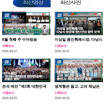
8월 첫째 주 수어방송
이상일 용인특례시장, 다낭시
방문해 첨단산업 협력 모색
수화뉴스
시정뉴스
2026-08-07
2026-08-07
전석 매진 "제3회 대한민국
생계형은 돕고, 고의 체납은
대학연극제" 성황리 폐막
징수…용인특례시 체납관리
시정뉴스
시정뉴스
단 출범
2026-08-05
2026-08-05