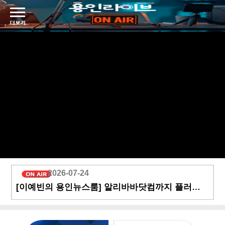
2026-07-24
[이예빈의 용인뉴스룸] 알리바바닷컴까지 플러팅하는 용인 K 기업들! `;YoGo`;관 전격 공개