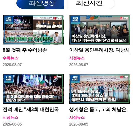
8월 첫째 주 수어방송
이상일 용인특례시장, 다낭시
방문해 첨단산업 협력 모색
수화뉴스
시정뉴스
2026-08-07
2026-08-07
전석 매진 "제3회 대한민국
생계형은 돕고, 고의 체납은
대학연극제" 성황리 폐막
징수…용인특례시 체납관리
시정뉴스
시정뉴스
단 출범
2026-08-05
2026-08-05