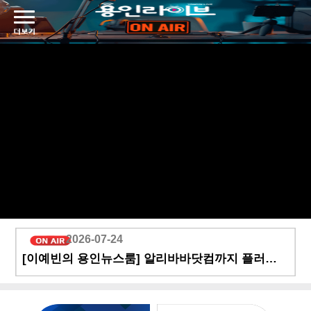
2026-07-24
[이예빈의 용인뉴스룸] 알리바바닷컴까지 플러팅하는 용인 K 기업들! `;YoGo`;관 전격 공개