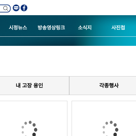
시정뉴스
방송영상링크
소식지
사진첩
내 고장 용인
각종행사