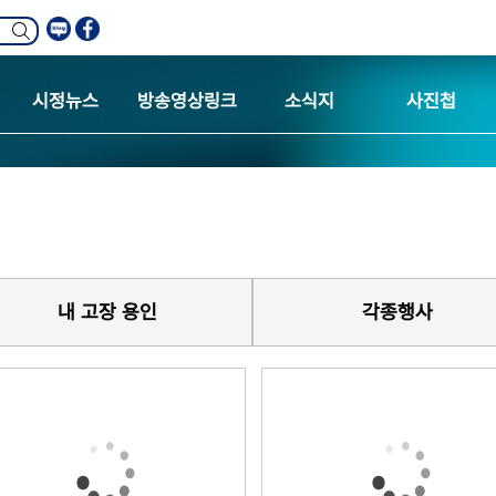
시정뉴스
방송영상링크
소식지
사진첩
내 고장 용인
각종행사