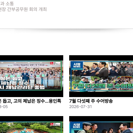
들과 소통
현장 간부공무원 회의 개최
000만원 기탁
개최
 돕고, 고의 체납은 징수…용인특
7월 다섯째 주 수어방송
납관리단 출범
8-05
2026-07-31