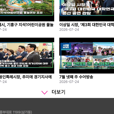
시, 기흥구 지석1어린이공원 물놀
이상일 시장, ‘제3회 대한민국 대
성
본선 공연 관람
7-24
2026-07-24
용인특례시장, 추미애 경기지사에
7월 넷째 주 수어방송
도체 국가산단에 대한 원활한 전력
7-24
2026-07-24
공급 지원 요청
 중부대로 1199(삼가동)