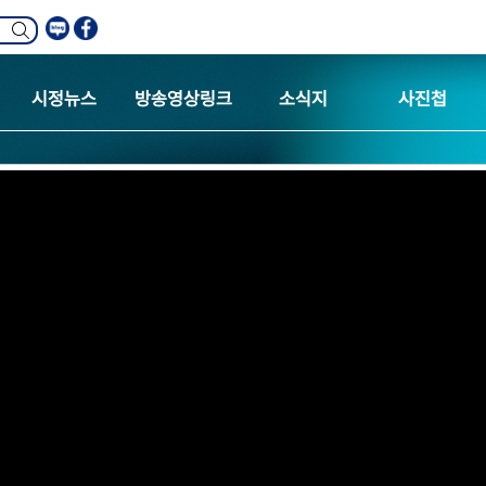
시정뉴스
방송영상링크
소식지
사진첩