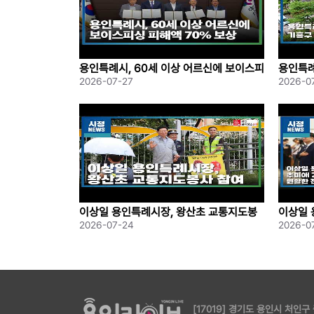
용인특례시, 60세 이상 어르신에 보이스피
용인특례
싱 피해액 70%; 보상
이장 조
2026-07-27
2026-0
이상일 용인특례시장, 왕산초 교통지도봉
이상일 
사 참여
용인 반
2026-07-24
2026-0
·;용수 
[17019] 경기도 용인시 처인구