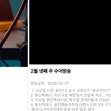
2월 넷째 주 수어방송
방송날짜 : 2026-02-27
1. 이상일 시장, 용인FC 공식 서포터즈 ‘용비어천가
2. 용인특례시, 처인구청 복합청사 건립에 속도… 타
3. 이상일 용인특례시장, 특수협 관계자들과 간담회
4. 용인특레시, 용인예술과학대·대한노인회 3개 구
‘용인시니어아카데미’운영 위한 업무 협약