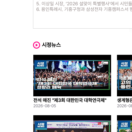
5. 이상일 시장, ‘2026 설맞이 특별행사’에서 시민
6. 용인특례시, 기흥구청과 삼성전자 기흥캠퍼스서 
7. 용인특례시, 용인교육지원청과 업무협약 체결
8. 유원건축사사무소, 용인시장학재단에 장학기금 3
9. 용인특례시, 제11기 SNS 시민 서포터즈 발대식 
시정뉴스
전석 매진 "제3회 대한민국 대학연극제"
생계형은
성황리 폐막
례시 체
2026-08-05
2026-0