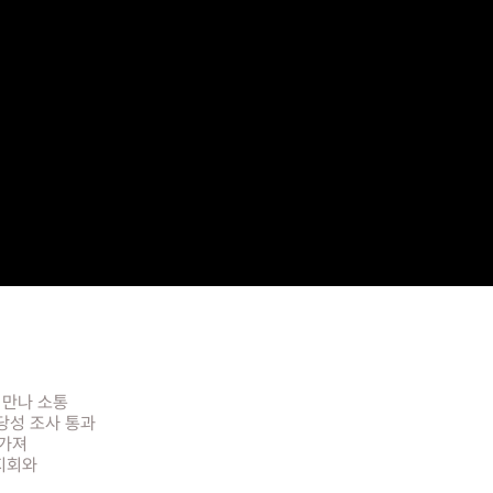
’ 만나 소통
당성 조사 통과
 가져
 지회와