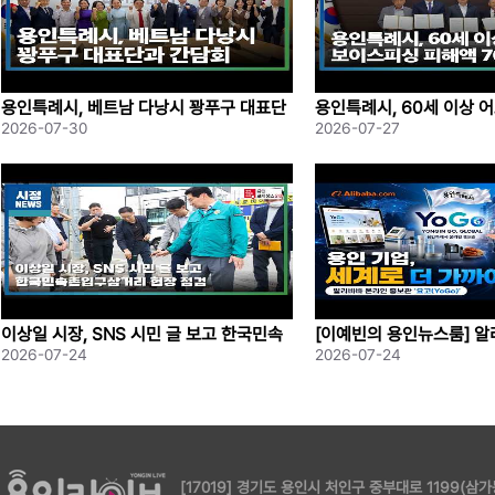
과 재능을 마음껏 펼칠 수 
[이상일 / 용인특례시장] "
용인특례시, 베트남 다낭시 꽝푸구 대표단
용인특례시, 60세 이상 
과 간담회
싱 피해액 70%; 보상
2026-07-30
2026-07-27
들이 꾸며주고 계시기 때문에
더욱 더 살려야 되겠다…“
이번 연극제 최고상인 영예의
이상일 시장, SNS 시민 글 보고 한국민속
[이예빈의 용인뉴스룸] 
촌입구삼거리 현장 점검
플러팅하는 용인 K 기업들! 
2026-07-24
2026-07-24
교, 동아방송예술대학교, 인
격 공개
[김경훈 / 경성대학교 ‘이카이
[17019] 경기도 용인시 처인구 중부대로 1199(삼