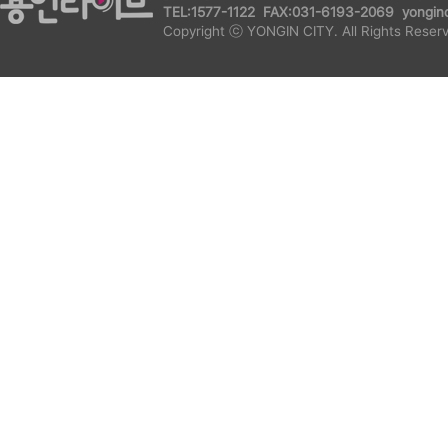
TEL:1577-1122 FAX:031-6193-2069 yonginc
"저희 ’이카이노 바이크’는 
Copyright ⓒ YONGIN CITY. All Rights Reser
의 이야기를 담고 있는, 좀 
기게 코믹적으로 풀고 있는 극
야기도 우리의 이야기다`;라
[강나연 / 경희대학교 ’도넛dO
"너무 제각각의 사람들이 모
데 모두 너무 예술을 사랑하
까지 잘 해낼 수 있었던 것 같