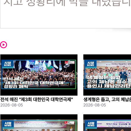
치고 성황리에 막을 내렸습니
지난 2일 열린 폐막식에는 대
의 마지막을 함께했습니다.
참가자들은 합동 길놀이로 폐
을 담은 영상이 상영됐습니다
펼쳐져 축제의 열기를 더했습
전석 매진 "제3회 대한민국 대학연극제"
생계형은 돕고, 고의 체
성황리 폐막
례시 체납관리단 출범
2026-08-05
2026-08-05
이상일 시장은 대학 연극인들