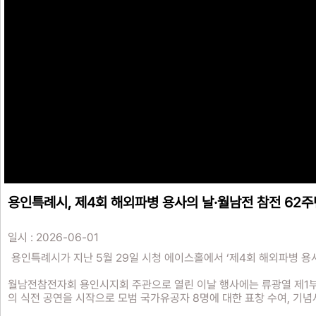
용인특례시, 제4회 해외파병 용사의 날·월남전 참전 62
일시 : 2026-06-01
용인특례시가 지난 5월 29일 시청 에이스홀에서 ‘제4회 해외파병 용
월남전참전자회 용인시지회 주관으로 열린 이날 행사에는 류광열 제1부시
의 식전 공연을 시작으로 모범 국가유공자 8명에 대한 표창 수여, 기념