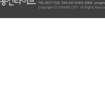
TEL:1577-1122 FAX:031-6193-2069 yonginc
Copyright ⓒ YONGIN CITY. All Rights Reser