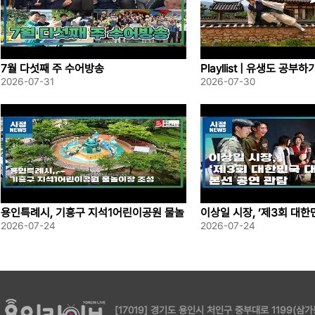
7월 다섯째 주 수어방송
Playllist | 유생도 공부
2026-07-31
2026-07-30
용인특례시, 기흥구 지석1어린이공원 물놀
이상일 시장, ‘제3회 대
이장 조성
본선 공연 관람
2026-07-24
2026-07-24
[17019] 경기도 용인시 처인구 중부대로 1199(삼