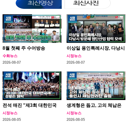
8월 첫째 주 수어방송
이상일 용인특례시장, 다낭시
방문해 첨단산업 협력 모색
수화뉴스
시정뉴스
2026-08-07
2026-08-07
전석 매진 "제3회 대한민국
생계형은 돕고, 고의 체납은
대학연극제" 성황리 폐막
징수…용인특례시 체납관리
시정뉴스
시정뉴스
단 출범
2026-08-05
2026-08-05