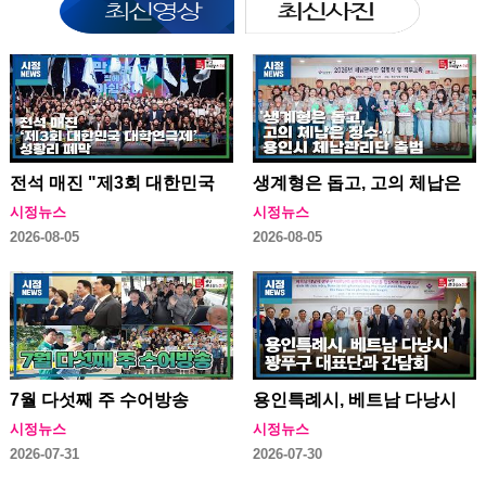
전석 매진 "제3회 대한민국
생계형은 돕고, 고의 체납은
대학연극제" 성황리 폐막
징수…용인특례시 체납관리
시정뉴스
시정뉴스
단 출범
2026-08-05
2026-08-05
7월 다섯째 주 수어방송
용인특례시, 베트남 다낭시
꽝푸구 대표단과 간담회
시정뉴스
시정뉴스
2026-07-31
2026-07-30