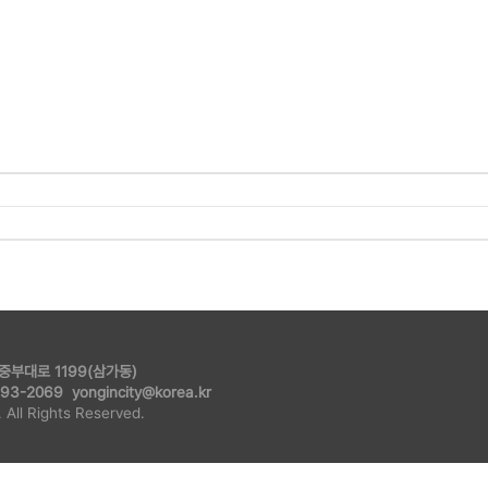
 중부대로 1199(삼가동)
93-2069 yongincity@korea.kr
All Rights Reserved.