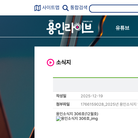
사이트맵
통합검색
유튜브
소식지
작성일
2025-12-19
첨부파일
1766159028_2025년 용인소식지 
용인소식지 306호(12월호)