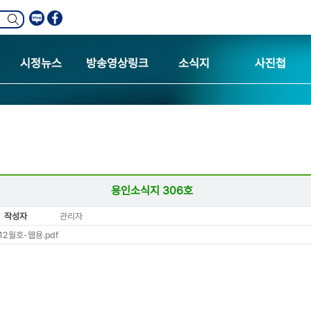
시정뉴스
방송영상링크
소식지
사진첩
용인소식지 306호
작성자
관리자
12월호-웹용.pdf