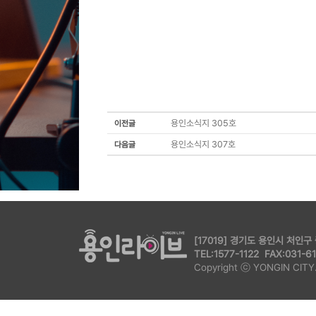
용인소식지 305호
이전글
용인소식지 307호
다음글
[17019] 경기도 용인시 처인구
TEL:1577-1122 FAX:031-61
Copyright ⓒ YONGIN CITY. 