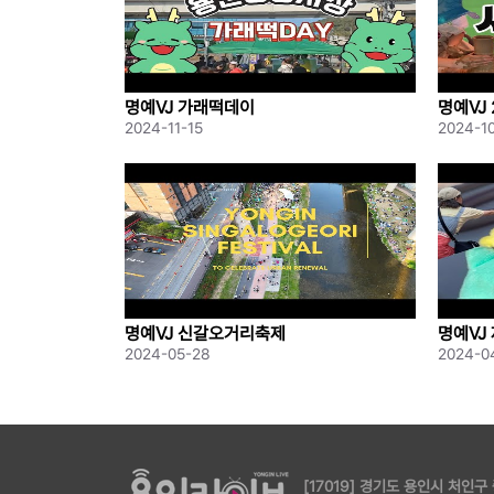
명예VJ 가래떡데이
명예VJ
2024-11-15
2024-1
명예VJ 신갈오거리축제
명예VJ
축제
2024-05-28
2024-0
[17019] 경기도 용인시 처인구