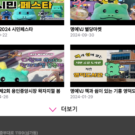
 2024 시민페스타
명예VJ 별당마켓
0-22
2024-09-30
 제2회 용인중앙시장 왁자지껄 봄
명예VJ 책과 쉼이 있는 기흥 영덕
4-26
2024-01-29
 중부대로 1199(삼가동)