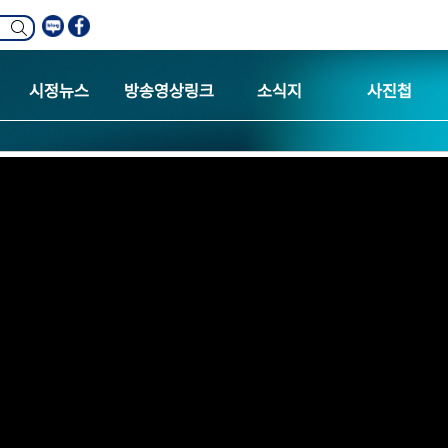
시정뉴스
방송영상링크
소식지
사진첩