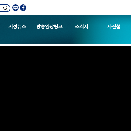
시정뉴스
방송영상링크
소식지
사진첩