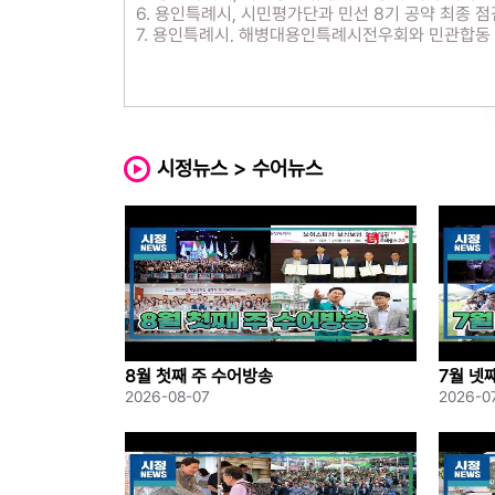
6. 용인특례시, 시민평가단과 민선 8기 공약 최종 점
7. 용인특례시, 해병대용인특례시전우회와 민관합동
8. 이상일 용인특례시장, 처인구 양지읍 일대 야간 
9. 이상일 용인특례시장, 민선 9기 첫날 환경미화원
10. 민선9기 용인특례시 출범’…이상일 시장, 임기 
‘반도체산업 육성 및 클러스터 조성 종합계획’ 서명
11. 민선9기 용인특례시’ 공식 출범… 이상일 용인
12. 용인특례시, 신규 공직자 ‘멘토링 조아용!’공유회
시정뉴스 > 수어뉴스
8월 첫째 주 수어방송
7월 넷
2026-08-07
2026-0