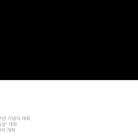
3주년 기념식 개최
특강’ 개최
황리 개최