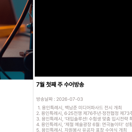
7월 첫째 주 수어방송
방송날짜 : 2026-07-03
1. 용인특례시, 백남준 미디어파사드 전시 개최
2. 용인특례시, 6·25전쟁 제76주년·정전협정 제7
3. 용인특례시, ‘대입솔루션! 수험생 맞춤 입시전략 
4. 용인특례시, ‘제철 예술광장 6월: 연극놀이터’ 성
5. 용인특례시, 자원봉사 유공자 표창 수여식 개최