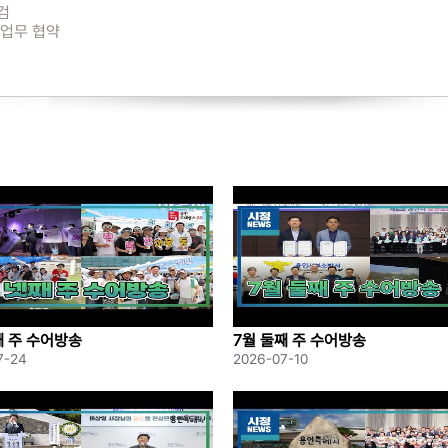
검
 업무 협약
합동순찰
과 공식 일정 시작
첫 결재로
특례시장 취임
 개최
째 주 수어방송
7월 둘째 주 수어방송
7-24
2026-07-10