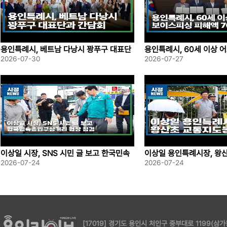
축제장 곳곳에는 AI로봇 코딩
이 교통경찰 체험 등 다양한
용인특례시, 베트남 다낭시 꽝푸구 대표단
용인특례시, 60세 이상 
과 간담회
싱 피해액 70%; 보상
2026-07-30
2026-07-27
습니다.
이상일 시장, SNS 시민 글 보고 한국민속
이상일 용인특례시장, 왕
촌입구삼거리 현장 점검
사 참여
2026-07-24
2026-07-24
[17019] 경기도 용인시 처인구 중부대로 1199(삼