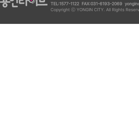
TEL:1577-1122 FAX:031-6193-2069 yonginc
Copyright ⓒ YONGIN CITY. All Rights Reser