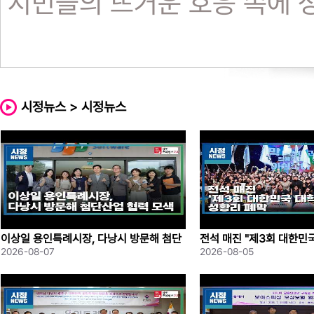
시민들의 뜨거운 호응 속에 
용인시어린이집연합회 주관으
샘의 연주와 어린이 케이팝 댄
시정뉴스 > 시정뉴스
이어졌습니다.
특히 지상작전사령부 군악대
사로잡았고, 강남대와 용인동
이상일 용인특례시장, 다낭시 방문해 첨단
전석 매진 "제3회 대한민
재 모빌리티뮤지엄 등 다양한
산업 협력 모색
성황리 폐막
2026-08-07
2026-08-05
거리를 제공했습니다.