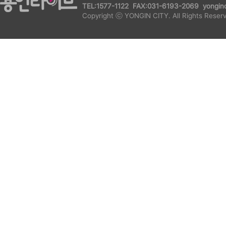
TEL:1577-1122 FAX:031-6193-2069 yonginc
Copyright ⓒ YONGIN CITY. All Rights Reser