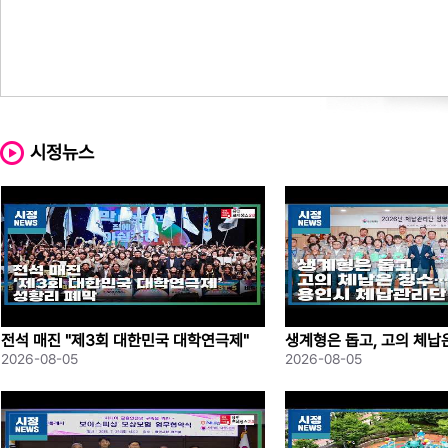
시정뉴스
전석 매진 "제3회 대한민국 대학연극제"
생계형은 돕고, 고의 체
성황리 폐막
례시 체납관리단 출범
2026-08-05
2026-08-05