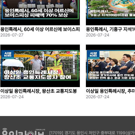
용인특례시, 60세 이상 어르신에 보이스피
용인특례시, 기흥구 지석
싱 피해액 70%; 보상
이장 조성
2026-07-27
2026-07-24
이상일 용인특례시장, 왕산초 교통지도봉
이상일 용인특례시장, 추
사 참여
용인 반도체 국가산단에 
2026-07-24
2026-07-24
·;용수 공급 지원 요청
[17019] 경기도 용인시 처인구 중부대로 1199(삼