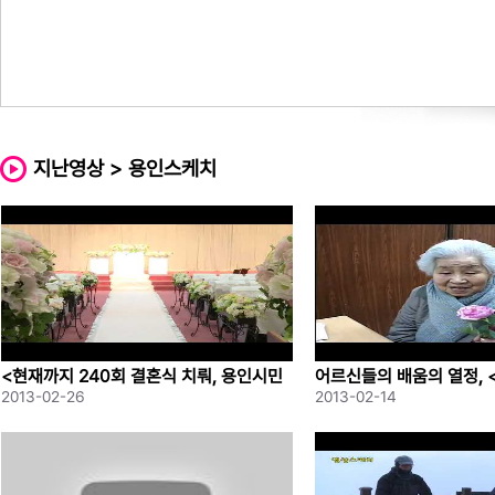
지난영상 > 용인스케치
<현재까지 240회 결혼식 치뤄, 용인시민
어르신들의 배움의 열정, 
예식장> 영상스케치
해학교 졸업반> 영상이야
2013-02-26
2013-02-14