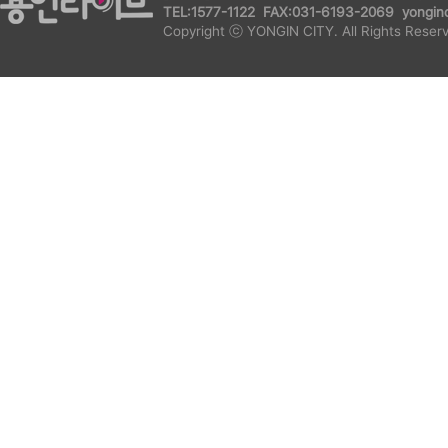
TEL:1577-1122 FAX:031-6193-2069 yonginc
Copyright ⓒ YONGIN CITY. All Rights Reser