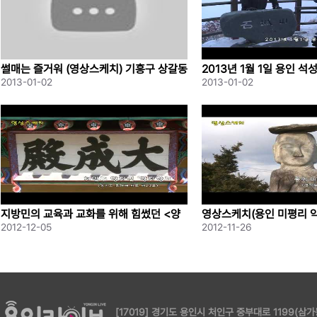
썰매는 즐거워 (영상스케치) 기흥구 상갈동
2013년 1월 1일 용인 석
무료썰매장
2013-01-02
2013-01-02
지방민의 교육과 교화를 위해 힘썼던 <양
영상스케치(용인 미평리 
지향교>
2012-12-05
2012-11-26
[17019] 경기도 용인시 처인구 중부대로 1199(삼