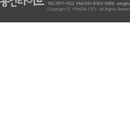
TEL:1577-1122 FAX:031-6193-2069 yonginc
Copyright ⓒ YONGIN CITY. All Rights Reser