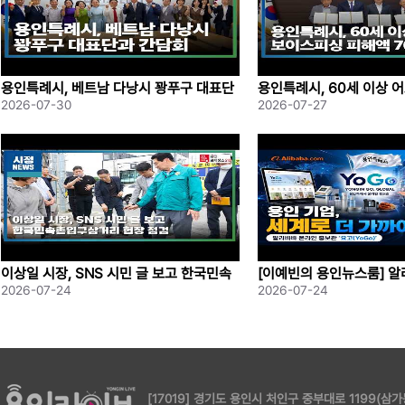
용인특례시, 베트남 다낭시 꽝푸구 대표단
용인특례시, 60세 이상 
과 간담회
싱 피해액 70%; 보상
2026-07-30
2026-07-27
이상일 시장, SNS 시민 글 보고 한국민속
[이예빈의 용인뉴스룸] 
촌입구삼거리 현장 점검
플러팅하는 용인 K 기업들! 
2026-07-24
2026-07-24
격 공개
[17019] 경기도 용인시 처인구 중부대로 1199(삼