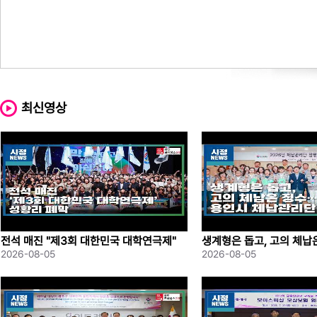
최신영상
전석 매진 "제3회 대한민국 대학연극제"
생계형은 돕고, 고의 체
성황리 폐막
례시 체납관리단 출범
2026-08-05
2026-08-05