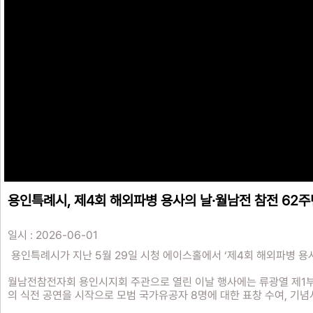
용인특례시, 제4회 해외파병 용사의 날·월남전 참전 62
일시 : 2026-06-01
용인특례시가 지난 5월 29일 시청 에이스홀에서 ‘제4회 해외파병 용
월남전참전자회 용인시지회 주관으로 열린 이날 행사에는 류광열 제1부시
의 식전 공연을 시작으로 모범 국가유공자 8명에 대한 표창 수여, 기념