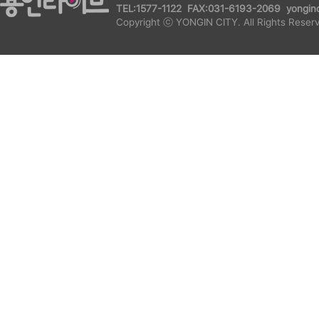
TEL:1577-1122 FAX:031-6193-2069 yonginc
Copyright ⓒ YONGIN CITY. All Rights Reser