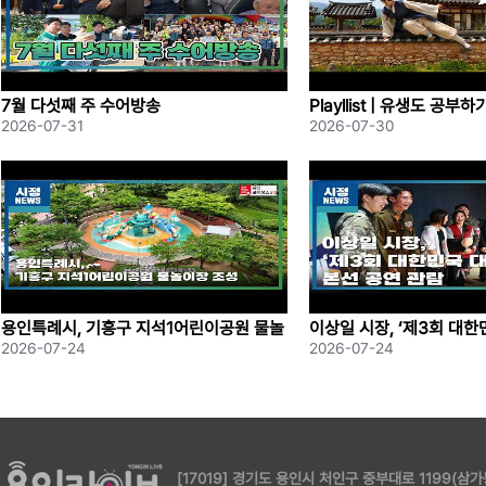
7월 다섯째 주 수어방송
Playllist | 유생도 공부
2026-07-31
2026-07-30
용인특례시, 기흥구 지석1어린이공원 물놀
이상일 시장, ‘제3회 대
이장 조성
본선 공연 관람
2026-07-24
2026-07-24
[17019] 경기도 용인시 처인구 중부대로 1199(삼