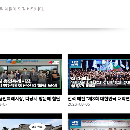
은 계절이 되길 바랍니다.
 몸과 마음을 환기할 수 있는 다양한 프로그램들을 준비했습니다!
터
프로그램,
기,
스까지!
을 함께해보세요
 기다립니다
니, 가입 후 신청해주세요!)
며 신규 참여자를 우선 선발합니다.
용인특례시장, 다낭시 방문해 첨단
전석 매진 "제3회 대한민국 대학연
력 모색
성황리 폐막
8-07
2026-08-05
수 있습니다.★
능)★