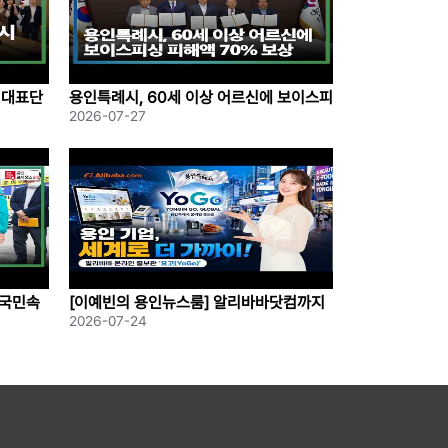
 대표단
용인특례시, 60세 이상 어르신에 보이스피
싱 피해액 70%; 보상
2026-07-27
한국민속
[이예빈의 용인뉴스룸] 알리바바닷컴까지
플러팅하는 용인 K 기업들! `;YoGo`;관 전
2026-07-24
격 공개