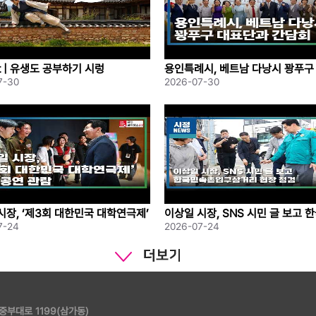
list | 유생도 공부하기 시렁
용인특례시, 베트남 다낭시 꽝푸구
go.kr/)
과 간담회
7-30
2026-07-30
램 클릭
시장, ‘제3회 대한민국 대학연극제’
이상일 시장, SNS 시민 글 보고 
연 관람
촌입구삼거리 현장 점검
7-24
2026-07-24
 중부대로 1199(삼가동)