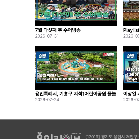
-각 프로그램 시작일의 1주일 전 월요일까지 모집
▶ 선정발표
-각 프로그램 시작일의 1주일 전 수요일 발표
▶ 신청방법 (용인청년이면 모두 무료!)
7월 다섯째 주 수어방송
Playl
- 용인청년포털 청년e랑 접속(https://youth.yongin.
2026-07-31
2026-0
→ 회원가입 후 프로그램 신청 진행
→ 상단 메뉴에서 용인청년LAB - 청년LAB 프로그
용인특례시, 기흥구 지석1어린이공원 물놀
이상일 
이장 조성
본선 공
2026-07-24
2026-0
[17019] 경기도 용인시 처인구