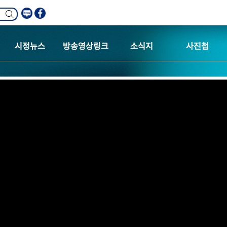
시정뉴스
방송영상링크
소식지
사진첩