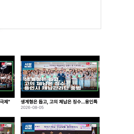
극제"
생계형은 돕고, 고의 체납은 징수…용인특
례시 체납관리단 출범
2026-08-05