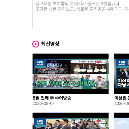
싱그러운 초여름의 분위기가 물드는 6월입니다.
조금은 나를 돌아보고, 새로운 즐거움을 채워가기 좋
용인청년LAB 처인에서는 무더워지는 계절 속에서도
창가에 걸어두는 작은 힐링, 위빙 유리풍경 만들기부
프롬프트 한 줄로 시작하는 동물 숏폼 제작 클래스,
MBTI보다 더 깊이 나를 알아보는 BIG 5 성격검사 
최신영상
내 방을 시원하게 채워줄 여름맞이 라탄 무드등 만들
그리고 용인 청년들을 위한 근골격계 통증예방 클래
바쁜 일상 속 잠시 쉬어가며
나를 돌보고 새로운 취미와 즐거움을 발견하는 시간
취미도 힐링도 배움도 가득한 6월, 여러분의 참여를
(※ 신청은 용인청년포털 `청년e랑`을 통해 받고 있으
모든 프로그램은 랜덤 추첨 방식으로 선정되고 있으
8월 첫째 주 수어방송
이상일 
산업 협
2026-08-07
2026-0
★프로그램 운영 시간 전후에는 공간이 다소 혼잡할 
★이용에 참고해 주시기 바랍니다.(세미나실 이용 가
▶ 모집기간