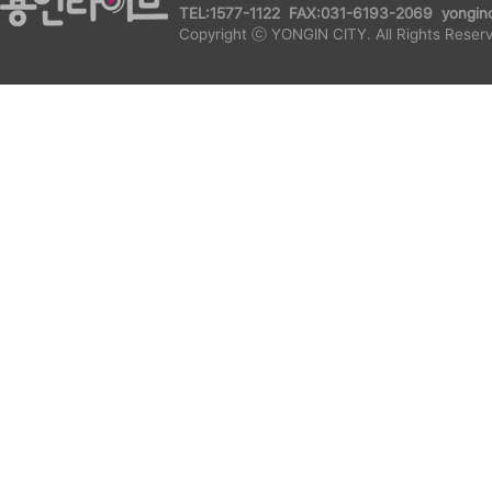
TEL:1577-1122 FAX:031-6193-2069 yonginc
Copyright ⓒ YONGIN CITY. All Rights Reser