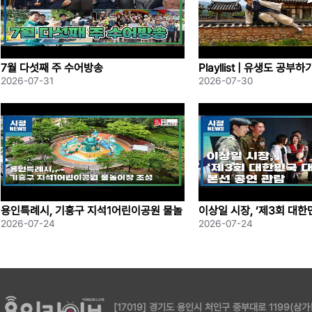
7월 다섯째 주 수어방송
Playllist | 유생도 공부
2026-07-31
2026-07-30
용인특례시, 기흥구 지석1어린이공원 물놀
이상일 시장, ‘제3회 대
이장 조성
본선 공연 관람
2026-07-24
2026-07-24
[17019] 경기도 용인시 처인구 중부대로 1199(삼